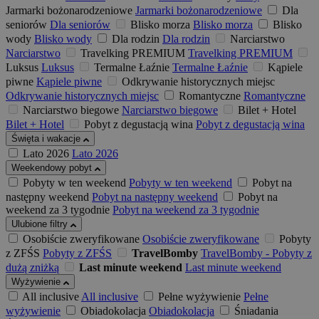
Jarmarki bożonarodzeniowe
Jarmarki bożonarodzeniowe
Dla
seniorów
Dla seniorów
Blisko morza
Blisko morza
Blisko
wody
Blisko wody
Dla rodzin
Dla rodzin
Narciarstwo
Narciarstwo
Travelking PREMIUM
Travelking PREMIUM
Luksus
Luksus
Termalne Łaźnie
Termalne Łaźnie
Kąpiele
piwne
Kąpiele piwne
Odkrywanie historycznych miejsc
Odkrywanie historycznych miejsc
Romantyczne
Romantyczne
Narciarstwo biegowe
Narciarstwo biegowe
Bilet + Hotel
Bilet + Hotel
Pobyt z degustacją wina
Pobyt z degustacją wina
Święta i wakacje
Lato 2026
Lato 2026
Weekendowy pobyt
Pobyty w ten weekend
Pobyty w ten weekend
Pobyt na
następny weekend
Pobyt na następny weekend
Pobyt na
weekend za 3 tygodnie
Pobyt na weekend za 3 tygodnie
Ulubione filtry
Osobiście zweryfikowane
Osobiście zweryfikowane
Pobyty
z ZFŚS
Pobyty z ZFŚS
TravelBomby
TravelBomby - Pobyty z
dużą zniżką
Last minute weekend
Last minute weekend
Wyżywienie
All inclusive
All inclusive
Pełne wyżywienie
Pełne
wyżywienie
Obiadokolacja
Obiadokolacja
Śniadania