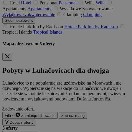
Hotel
Hotel
Pensjonat
Pensjonat
Willa
Willa
Apartamenty
Apartamenty
Wyjątkowe zakwaterowanie
Wyjątkowe zakwaterowanie
Glamping
Glamping
Sieci hotelowe
Hotele Park Inn by Radisson
Hotele Park Inn by Radisson
Tropical Islands
Tropical Islands
Mapa ofert
razem
5
oferty
Pobyty w Luhačovicach dla dwojga
Luhačovice to najpopularniejsze uzdrowisko na Morawach i nic
dziwnego. Wybierzcie się na wakacje do Luhačovic we dwoje i
cieszcie się wspólnie leczniczymi źródłami mineralnymi, świeżym
powietrzem i wyjątkowymi budowlami Dušana Jurkoviča.
Ładowanie ofert...
Filtr
0
Zamknąć
filtrowanie
Zobacz mapę
Zobacz oferty
5
oferty