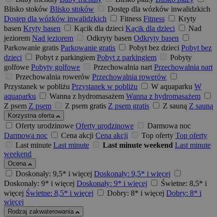
Blisko stoków
Blisko stoków
Dostęp dla wózków inwalidzkich
Dostęp dla wózków inwalidzkich
Fitness
Fitness
Kryty
basen
Kryty basen
Kącik dla dzieci
Kącik dla dzieci
Nad
jeziorem
Nad jeziorem
Odkryty basen
Odkryty basen
Parkowanie gratis
Parkowanie gratis
Pobyt bez dzieci
Pobyt bez
dzieci
Pobyt z parkingiem
Pobyt z parkingiem
Pobyty
golfowe
Pobyty golfowe
Przechowalnia nart
Przechowalnia nart
Przechowalnia rowerów
Przechowalnia rowerów
Przystanek w pobliżu
Przystanek w pobliżu
W aquaparku
W
aquaparku
Wanna z hydromasażem
Wanna z hydromasażem
Z psem
Z psem
Z psem gratis
Z psem gratis
Z sauną
Z sauną
Korzystna oferta
Oferty urodzinowe
Oferty urodzinowe
Darmowa noc
Darmowa noc
Cena akcji
Cena akcji
Top oferty
Top oferty
Last minute
Last minute
Last minute weekend
Last minute
weekend
Ocena
Doskonały: 9,5* i więcej
Doskonały: 9,5* i więcej
Doskonały: 9* i więcej
Doskonały: 9* i więcej
Świetne: 8,5* i
więcej
Świetne: 8,5* i więcej
Dobry: 8* i więcej
Dobry: 8* i
więcej
Rodzaj zakwaterowania