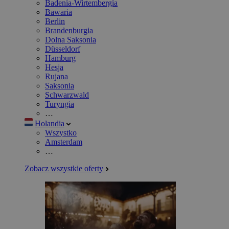
Badenia-Wirtembergia
Bawaria
Berlin
Brandenburgia
Dolna Saksonia
Düsseldorf
Hamburg
Hesja
Rujana
Saksonia
Schwarzwald
Turyngia
…
Holandia
Wszystko
Amsterdam
…
Zobacz wszystkie oferty