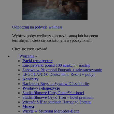
Odpocznij na pobycie wellness
Wybierz pobyt wellness z jacuzzi, sauną lub basenem
termalnym i ciesz się zasłużonym wypoczynkiem.
Chcę się zrelaksować
Wrażenia
Parki tematyczne
Europa-Park: ponad 100 atrakcji + nocleg
Zabawa w Playmobil Funpark + zakwaterowanie
LEGOLAND® Deutschland Resort + pobyt
Koncerty
Backstreet Boys na żywo w Düsseldorfie
Wystawy i ekspozycje
Studia filmowe Harry Potter™ + hotel
Studia filmowe Gry o Tron + hotel premium
Wieczór VIP w studiach Harry'ego Pottera
Muzea
Wizyta w Muzeum Mercedes-Benz