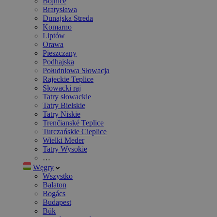
Bojnice
Bratysława
Dunajska Streda
Komarno
Liptów
Orawa
Pieszczany
Podhajska
Południowa Słowacja
Rajeckie Teplice
Słowacki raj
Tatry słowackie
Tatry Bielskie
Tatry Niskie
Trenčianské Teplice
Turczańskie Cieplice
Wielki Meder
Tatry Wysokie
…
Węgry
Wszystko
Balaton
Bogács
Budapest
Bük