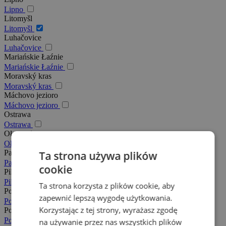
Lipno
Litomyšl
Litomyšl
Luhačovice
Luhačovice
Mariańskie Łaźnie
Mariańskie Łaźnie
Moravský kras
Moravský kras
Máchovo jezioro
Máchovo jezioro
Ostrawa
Ostrawa
Ołomuniec
Ołomuniec
Pachy
Ta strona używa plików
Pachy
cookie
Pilzno
Pilzno
Ta strona korzysta z plików cookie, aby
Podkarkonosze
zapewnić lepszą wygodę użytkowania.
Podkarkonosze
Korzystając z tej strony, wyrażasz zgodę
Posázaví
Posázaví
na używanie przez nas wszystkich plików