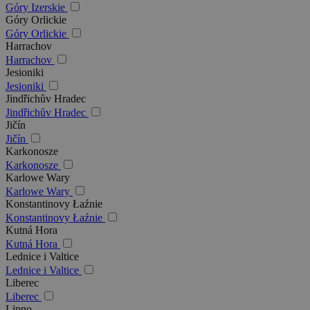
Góry Izerskie
Góry Orlickie
Góry Orlickie
Harrachov
Harrachov
Jesioniki
Jesioniki
Jindřichův Hradec
Jindřichův Hradec
Jičín
Jičín
Karkonosze
Karkonosze
Karlowe Wary
Karlowe Wary
Konstantinovy Łaźnie
Konstantinovy Łaźnie
Kutná Hora
Kutná Hora
Lednice i Valtice
Lednice i Valtice
Liberec
Liberec
Lipno