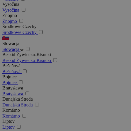
Vysočina
Vysočina
Znojmo
Znojmo
Środkowe Czechy
Środkowe Czechy
Słowacja
Słowacja
Beskid Żywiecko-Kisucki
Beskid Żywiecko-Kisucki
Bešeňová
Bešeňová
Bojnice
Bojnice
Bratysława
Bratysława
Dunajská Streda
Dunajská Streda
Komárno
Komárno
Liptov
Liptov