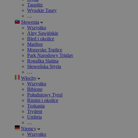
Tauplitz
Wysokie Taury
…
Słowenia
Wszystko
Alpy Sawińskie
Bled i okolice
Maribor
Moravske Toplice
Park Narodowy Triglav
Rogaška Slatina
Słoweńska Styria
…
Włochy
Wszystko
Bibione
Południowy Tyrol
Rimini i okolice
Toskania
Trydent
Umbria
…
Niemcy
Wszystko