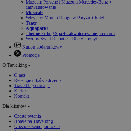
Muzeum Porsche i Muzeum Mercedes-Benz +
zakwaterowanie
Musicale
Wizyta w Moulin Rouge w Paryżu + hotel
Teatr
Aquaparki
Therme Erding Spa + zakwaterowanie premium
Wodny Świat Rulantica: Bilety i pobyt
Kupon podarunkowy
Promocje
O Travelking
O nas
Recenzje i doświadczenia
Travelking pomaga
Kariera
Kontakt
Dla klientów
Częste pytania
Hotele na Travelking
Ubezpieczenie podróżne