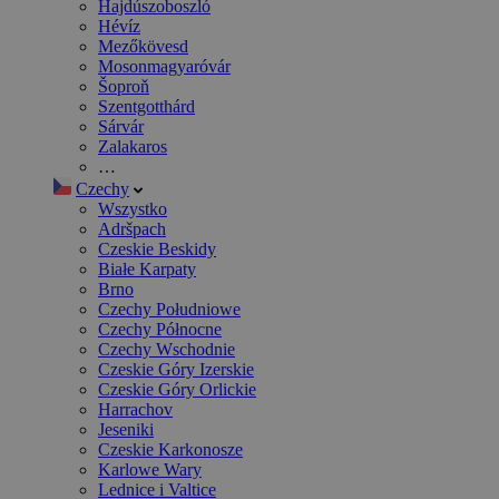
Hajdúszoboszló
Hévíz
Mezőkövesd
Mosonmagyaróvár
Šoproň
Szentgotthárd
Sárvár
Zalakaros
…
Czechy
Wszystko
Adršpach
Czeskie Beskidy
Białe Karpaty
Brno
Czechy Południowe
Czechy Północne
Czechy Wschodnie
Czeskie Góry Izerskie
Czeskie Góry Orlickie
Harrachov
Jeseniki
Czeskie Karkonosze
Karlowe Wary
Lednice i Valtice