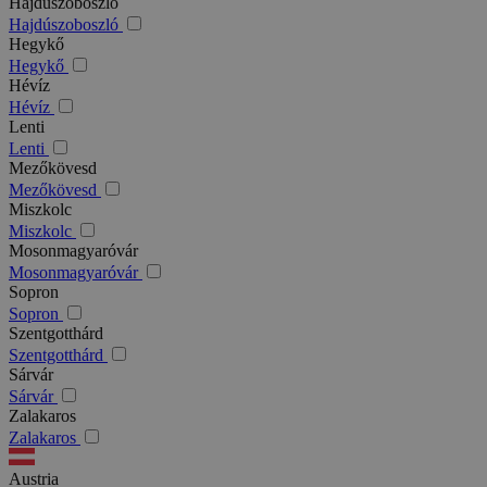
Hajdúszoboszló
Hajdúszoboszló
Hegykő
Hegykő
Hévíz
Hévíz
Lenti
Lenti
Mezőkövesd
Mezőkövesd
Miszkolc
Miszkolc
Mosonmagyaróvár
Mosonmagyaróvár
Sopron
Sopron
Szentgotthárd
Szentgotthárd
Sárvár
Sárvár
Zalakaros
Zalakaros
Austria