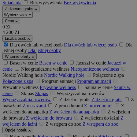
Śniadania
Bez wyżywienia
Bez wyżywienia
Z dziećmi gratis
Cena
0
Zł
4 200
Zł
Liczba osób
Dla dwóch lub więcej osób
Dla dwóch lub więcej osób
Dla
jednej osoby
Dla jednej osoby
W cenie oferty
Basen w cenie
Basen w cenie
Jacuzzi w cenie
Jacuzzi w
cenie
Nieograniczone wellness
Nieograniczone wellness
Nordic Walking hole
Nordic Walking hole
Połączone z spa
Połączone z spa
Program animacji
Program animacji
Prywatne wellness
Prywatne wellness
Sauna w cenie
Sauna w
cenie
Skipas
Skipas
Wypożyczalnia rowerów
Wypożyczalnia rowerów
Z dziećmi gratis
Z dziećmi gratis
Z
masażami
Z masażami
Z procedurami
Z procedurami
Z
wejściem do aquaparku
Z wejściem do aquaparku
Z wejściem
do browaru
Z wejściem do browaru
Z wejściem do łaźni
Z
wejściem do łaźni
Z wstępem do zoo
Z wstępem do zoo
Opcje hotelu
Baby friendly
Baby friendly
Blisko plaży
Blisko plaży