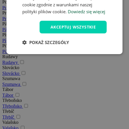
Południowe Morawy
cookie zgodnie z warunkami naszej
Południowe Morawy
polityki plików cookie.
Dowiedz się więcej
Praga
Praga
Pálava
AKCEPTUJ WSZYSTKIE
Pálava
Písek
Písek
POKAŻ SZCZEGÓŁY
Północne Morawy
Północne Morawy
Rudawy
Rudawy
Slovácko
Slovácko
Szumawa
Szumawa
Tábor
Tábor
Třeboňsko
Třeboňsko
Třebíč
Třebíč
Valašsko
Valašsko