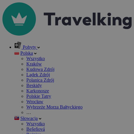
Pobyty
Polska
Wszystko
Kraków
Kudowa Zdrój
Lądek Zdrój
Polanica Zdrój
Beskidy
Karkonosze
Polskie Tatry
Wrocław
Wybrzeże Morza Bałtyckiego
…
Słowacja
Wszystko
Bešeňová