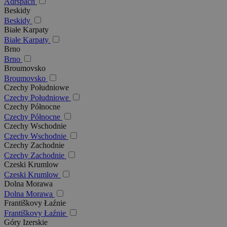
Adršpach
Beskidy
Beskidy
Białe Karpaty
Białe Karpaty
Brno
Brno
Broumovsko
Broumovsko
Czechy Południowe
Czechy Południowe
Czechy Północne
Czechy Północne
Czechy Wschodnie
Czechy Wschodnie
Czechy Zachodnie
Czechy Zachodnie
Czeski Krumlow
Czeski Krumlow
Dolna Morawa
Dolna Morawa
Františkovy Łaźnie
Františkovy Łaźnie
Góry Izerskie