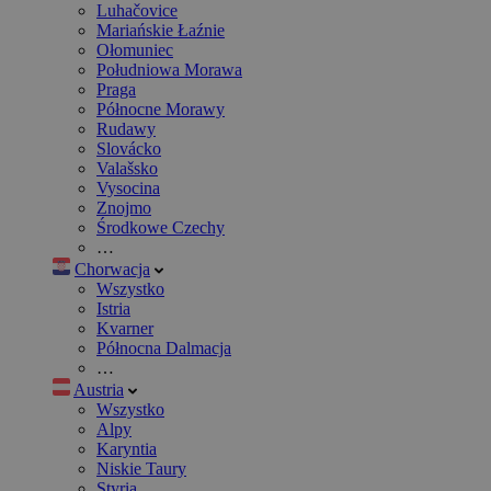
Luhačovice
Mariańskie Łaźnie
Ołomuniec
Południowa Morawa
Praga
Północne Morawy
Rudawy
Slovácko
Valašsko
Vysocina
Znojmo
Środkowe Czechy
…
Chorwacja
Wszystko
Istria
Kvarner
Północna Dalmacja
…
Austria
Wszystko
Alpy
Karyntia
Niskie Taury
Styria